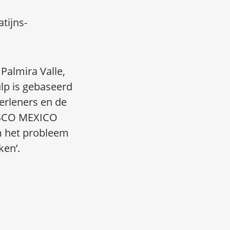
atijns-
Palmira Valle,
lp is gebaseerd
erleners en de
NESCO MEXICO
m het probleem
ken’.