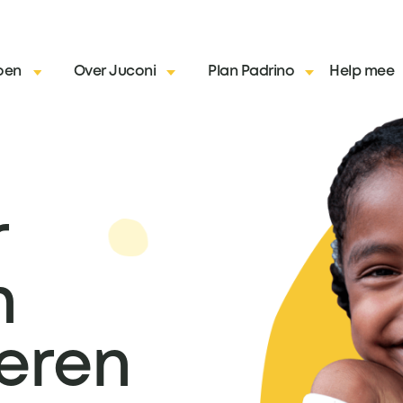
oen
Over Juconi
Plan Padrino
Help mee
r
n
eren