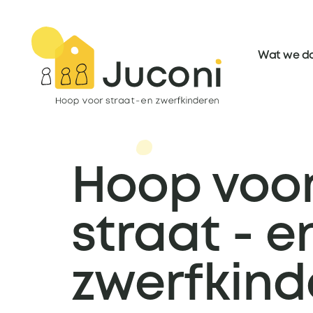
Wat we d
Hoop voo
straat - e
zwerfkind